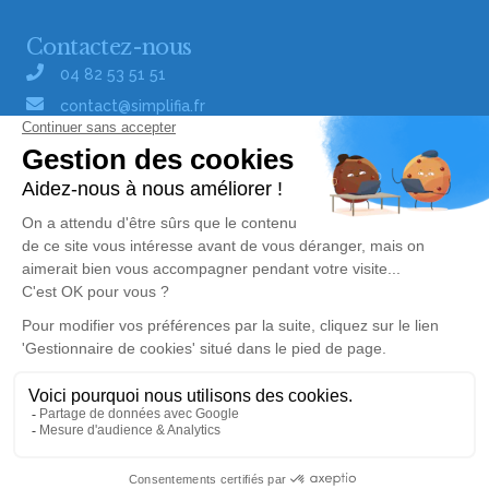
Contactez-nous
04 82 53 51 51
contact@simplifia.fr
Réseaux sociaux
Liens utiles
Publier un avis de décès
Signaler un abus/une erreur
Gestionnaire de cookies
Consultez nos offres d'emploi
Politique de traitement des données
© Simplifia - Tous droits réservés -
CGV
-
CGU
-
Alerte décès 39
Mentions légales