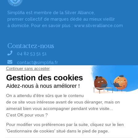
Simplifia est membre de la Silver Alliance,
premier collectif de marques dédié au mieux vieillir
à domicile. Pour en savoir plus :
www.silveralliance.com
Contactez-nous
04 82 53 51 51
contact@simplifia.fr
Réseaux sociaux
Liens utiles
Publier un avis de décès
Signaler un abus/une erreur
Gestionnaire de cookies