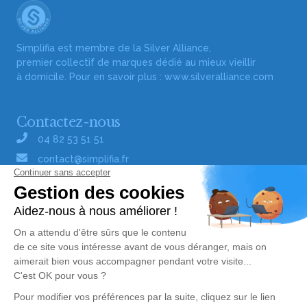
Simplifia est membre de la Silver Alliance,
premier collectif de marques dédié au mieux vieillir
à domicile. Pour en savoir plus :
www.silveralliance.com
Contactez-nous
04 82 53 51 51
contact@simplifia.fr
Réseaux sociaux
Liens utiles
Publier un avis de décès
Signaler un abus/une erreur