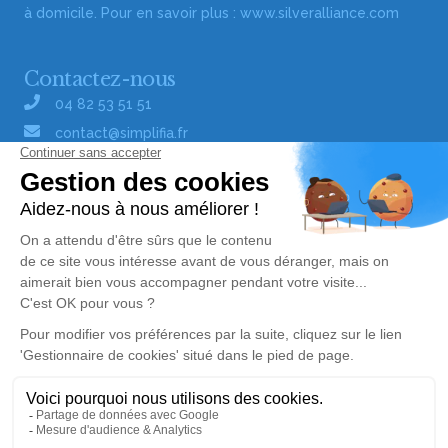
à domicile. Pour en savoir plus :
www.silveralliance.com
Contactez-nous
04 82 53 51 51
contact@simplifia.fr
Réseaux sociaux
Liens utiles
Publier un avis de décès
Signaler un abus/une erreur
Gestionnaire de cookies
Consultez nos offres d'emploi
Politique de traitement des données