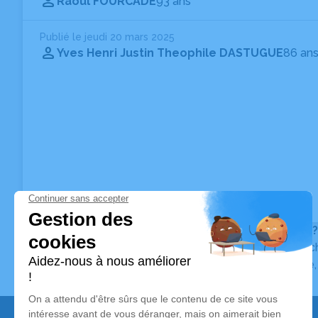
Raoul FOURCADE
93 ans
Publié le jeudi 20 mars 2025
Yves Henri Justin Theophile DASTUGUE
86 an
Vous ne trouvez pas l’avis de décès recherché ?
Pour affiner votre recherche, utilisez la barre de rec
Pour toute question relative au fonctionnement du sit