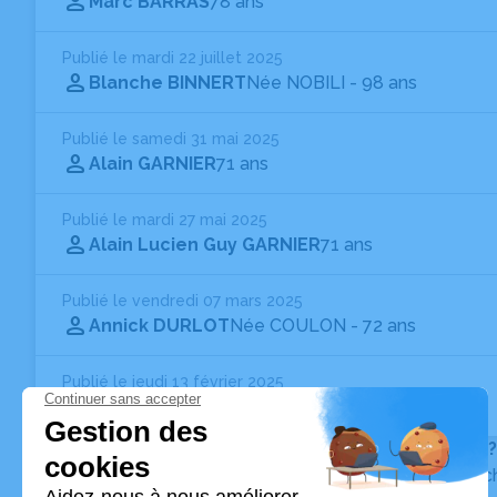
Marc BARRAS
78 ans
Publié le mardi 22 juillet 2025
Blanche BINNERT
Née NOBILI
- 98 ans
Publié le samedi 31 mai 2025
Alain GARNIER
71 ans
Publié le mardi 27 mai 2025
Alain Lucien Guy GARNIER
71 ans
Publié le vendredi 07 mars 2025
Annick DURLOT
Née COULON
- 72 ans
Publié le jeudi 13 février 2025
Ginette KUNTZ
94 ans
Vous ne trouvez pas l’avis de décès recherché ?
Pour affiner votre recherche, utilisez la barre de rec