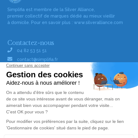
Simplifia est membre de la Silver Alliance,
premier collectif de marques dédié au mieux vieillir
à domicile. Pour en savoir plus :
www.silveralliance.com
Contactez-nous
04 82 53 51 51
contact@simplifia.fr
Réseaux sociaux
Liens utiles
Publier un avis de décès
Signaler un abus/une erreur
Gestionnaire de cookies