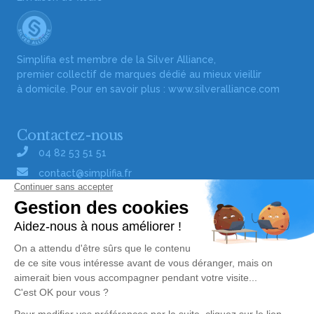
Simplifia est membre de la Silver Alliance,
premier collectif de marques dédié au mieux vieillir
à domicile. Pour en savoir plus :
www.silveralliance.com
Contactez-nous
04 82 53 51 51
contact@simplifia.fr
Réseaux sociaux
Liens utiles
Publier un avis de décès