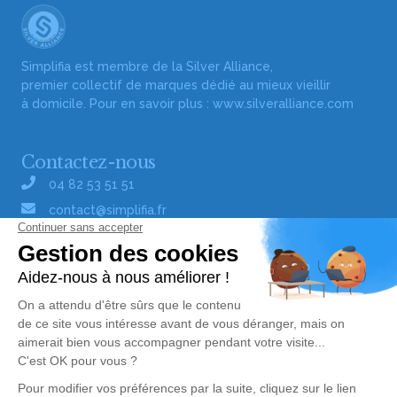
Simplifia est membre de la Silver Alliance,
premier collectif de marques dédié au mieux vieillir
à domicile. Pour en savoir plus :
www.silveralliance.com
Contactez-nous
04 82 53 51 51
contact@simplifia.fr
Réseaux sociaux
Liens utiles
Publier un avis de décès
Signaler un abus/une erreur