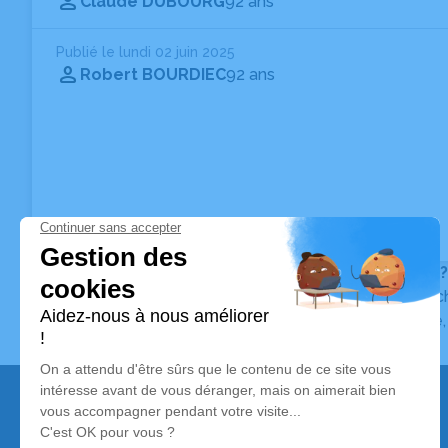
Claude DUBOURG
92 ans
Publié le lundi 02 juin 2025
Robert BOURDIEC
92 ans
Vous ne trouvez pas l’avis de décès recherché ?
Pour affiner votre recherche, utilisez la barre de rec
Pour toute question relative au fonctionnement du sit
Nos services
Avis de décès