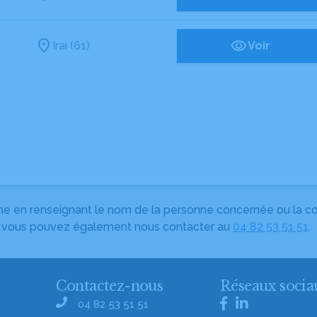
Irai (61)
Voir
herche en renseignant le nom de la personne concernée ou la
e, vous pouvez également nous contacter au
04 82 53 51 51
.
Contactez-nous
Réseaux socia
04 82 53 51 51