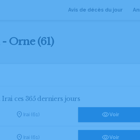
Avis de décès du jour
An
 - Orne (61)
 Irai ces 365 derniers jours
Irai (61)
Voir
Irai (61)
Voir