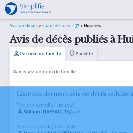
Avis de décès
>
Indre-et-Loire - 37
> Huismes
Avis de décès publiés à Hu
Par nom de famille
Par ville
Liste des derniers avis de décès publiés 
Publié le samedi 27 juin 2026
William RAFFAULT
93 ans
Publié le samedi 30 mai 2026