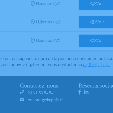
Huismes (37)
Voir
Huismes (37)
Voir
Huismes (37)
Voir
herche en renseignant le nom de la personne concernée ou la
e, vous pouvez également nous contacter au
04 82 53 51 51
.
Contactez-nous
Réseaux socia
04 82 53 51 51
contact@simplifia.fr