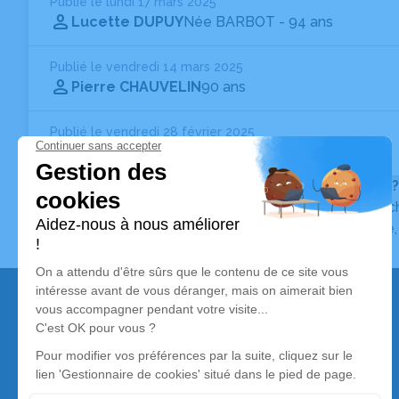
Publié le lundi 17 mars 2025
Lucette DUPUY
Née BARBOT
- 94 ans
Publié le vendredi 14 mars 2025
Pierre CHAUVELIN
90 ans
Publié le vendredi 28 février 2025
Lucien HÉLARY
95 ans
Vous ne trouvez pas l’avis de décès recherché ?
Pour affiner votre recherche, utilisez la barre de rec
Pour toute question relative au fonctionnement du sit
Nos services
Avis de décès
Liste des familles
Annuaire des pompes funèbres