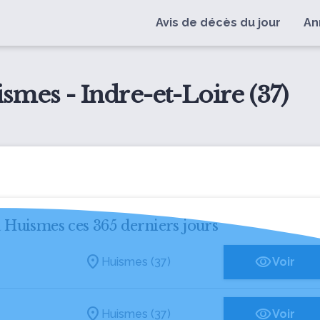
Avis de décès du jour
An
ismes - Indre-et-Loire (37)
à Huismes ces 365 derniers jours
Huismes (37)
Voir
Huismes (37)
Voir