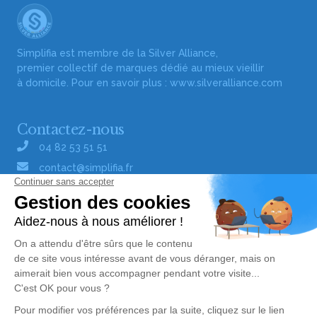
Simplifia est membre de la Silver Alliance,
premier collectif de marques dédié au mieux vieillir
à domicile. Pour en savoir plus :
www.silveralliance.com
Contactez-nous
04 82 53 51 51
contact@simplifia.fr
Réseaux sociaux
Liens utiles
Publier un avis de décès
Signaler un abus/une erreur