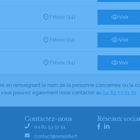
Firbeix (24)
Voir
Firbeix (24)
Voir
Firbeix (24)
Voir
herche en renseignant le nom de la personne concernée ou la
e, vous pouvez également nous contacter au
04 82 53 51 51
.
Contactez-nous
Réseaux socia
04 82 53 51 51
contact@simplifia.fr