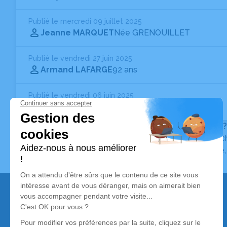
Publié le mercredi 09 juillet 2025
Jeanne MARQUET
Née GRENOUILLET
Publié le vendredi 27 juin 2025
Armand LAFARGE
92 ans
Publié le vendredi 06 juin 2025
Bernard LEVEQUE
93 ans
Vous ne trouvez pas l’avis de décès recherché ?
Pour affiner votre recherche, utilisez la barre de rec
Pour toute question relative au fonctionnement du sit
Nos services
Avis de décès
Liste des familles