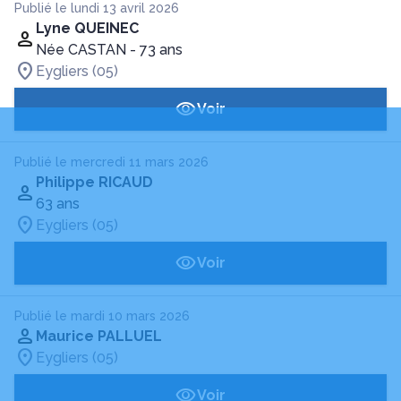
Publié le lundi 13 avril 2026
Lyne QUEINEC
Née CASTAN
- 73 ans
Eygliers (05)
Voir
Publié le mercredi 11 mars 2026
Philippe RICAUD
63 ans
Eygliers (05)
Voir
Publié le mardi 10 mars 2026
Maurice PALLUEL
Eygliers (05)
Voir