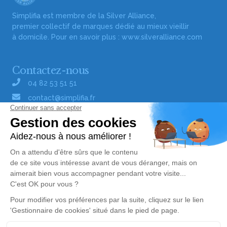
Simplifia est membre de la Silver Alliance,
premier collectif de marques dédié au mieux vieillir
à domicile. Pour en savoir plus :
www.silveralliance.com
Contactez-nous
04 82 53 51 51
contact@simplifia.fr
Réseaux sociaux
Liens utiles
Publier un avis de décès
Signaler un abus/une erreur
Gestionnaire de cookies