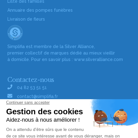
Liste des familles
Annuaire des pompes funèbres
Livraison de fleurs
Simplifia est membre de la Silver Alliance,
premier collectif de marques dédié au mieux vieillir
à domicile. Pour en savoir plus :
www.silveralliance.com
Contactez-nous
04 82 53 51 51
contact@simplifia.fr
Réseaux sociaux