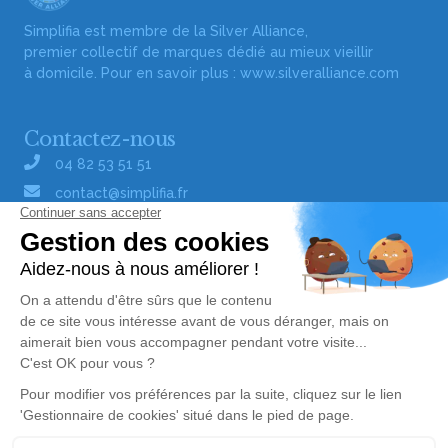
Simplifia est membre de la Silver Alliance,
premier collectif de marques dédié au mieux vieillir
à domicile. Pour en savoir plus :
www.silveralliance.com
Contactez-nous
04 82 53 51 51
contact@simplifia.fr
Réseaux sociaux
Liens utiles
Publier un avis de décès
Signaler un abus/une erreur
Gestionnaire de cookies