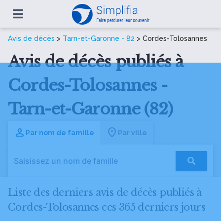
Avis de décès
>
Tarn-et-Garonne - 82
> Cordes-Tolosannes
Avis de décès publiés à
Cordes-Tolosannes -
Tarn-et-Garonne (82)
Par nom de famille
Par ville
Liste des derniers avis de décès publiés à
Cordes-Tolosannes ces 365 derniers jours