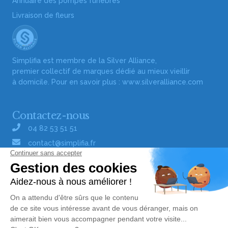
Annuaire des pompes funèbres
Livraison de fleurs
Simplifia est membre de la Silver Alliance,
premier collectif de marques dédié au mieux vieillir
à domicile. Pour en savoir plus :
www.silveralliance.com
Contactez-nous
04 82 53 51 51
contact@simplifia.fr
Réseaux sociaux
Liens utiles