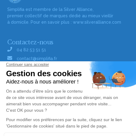
Simplifia est membre de la Silver Alliance,
premier collectif de marques dédié au mieux vieillir
à domicile. Pour en savoir plus :
www.silveralliance.com
Contactez-nous
04 82 53 51 51
contact@simplifia.fr
Réseaux sociaux
Liens utiles
Publier un avis de décès
Signaler un abus/une erreur
Gestionnaire de cookies