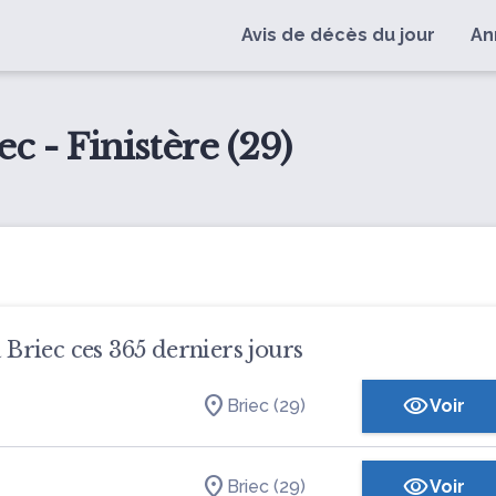
Avis de décès du jour
An
c - Finistère (29)
à Briec ces 365 derniers jours
Briec (29)
Voir
Briec (29)
Voir