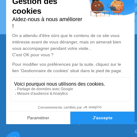
Vous ne trouvez pas l’avis de décès recherché ?
Pour affiner votre recherche, utilisez la barre de rec
Pour toute question relative au fonctionnement du sit
Nos services
Avis de décès
Liste des familles
Annuaire des pompes funèbres
Livraison de fleurs
Simplifia est membre de la Silver Alliance,
premier collectif de marques dédié au mieux vieillir
à domicile. Pour en savoir plus :
www.silveralliance.
©