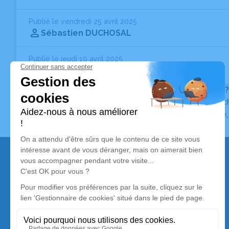
Publié le vendredi 25 avril 2025
Sébastien DUCHOSAL
Publié le jeudi 10 avril 2025
Roger DEBROSSE
97 ans
Vous ne trouvez pas l’avis de décès recherché ?
Pour affiner votre recherche, utilisez la barre de rec
Pour toute question relative au fonctionnement du sit
Nos services
Avis de décès
Liste des familles
Annuaire des pompes funèbres
Livraison de fleurs