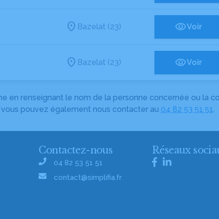
Bazelat (23)
Voir
Bazelat (23)
Voir
herche en renseignant le nom de la personne concernée ou la
e, vous pouvez également nous contacter au
04 82 53 51 51
.
Contactez-nous
Réseaux socia
04 82 53 51 51
contact@simplifia.fr