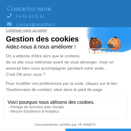
Contactez-nous
04 82 53 51 51
contact@simplifia.fr
Réseaux sociaux
Liens utiles
Publier un avis de décès
Signaler un abus/une erreur
Gestionnaire de cookies
Consultez nos offres d'emploi
Politique de traitement des données
© Simplifia - Tous droits réservés -
CGV
-
CGU
-
Mentions légales