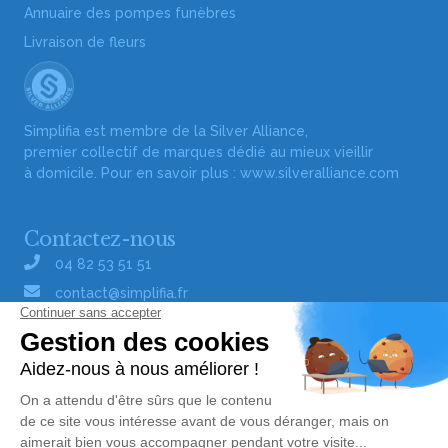
Annuaire des pompes funèbres
Livraison de fleurs
Simplifia est membre de la Silver Alliance,
premier collectif de marques dédié au mieux vieillir
à domicile. Pour en savoir plus :
www.silveralliance.com
Contactez-nous
04 82 53 51 51
contact@simplifia.fr
Réseaux sociaux
Liens utiles