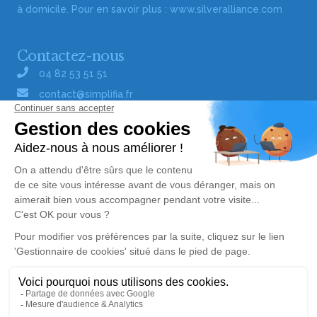
à domicile. Pour en savoir plus :
www.silveralliance.com
Contactez-nous
04 82 53 51 51
contact@simplifia.fr
Réseaux sociaux
Liens utiles
Publier un avis de décès
Signaler un abus/une erreur
Gestionnaire de cookies
Consultez nos offres d'emploi
Politique de traitement des données