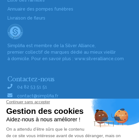
Liste des familles
Annuaire des pompes funèbres
Livraison de fleurs
Simplifia est membre de la Silver Alliance,
premier collectif de marques dédié au mieux vieillir
à domicile. Pour en savoir plus :
www.silveralliance.com
Contactez-nous
04 82 53 51 51
contact@simplifia.fr
Réseaux sociaux