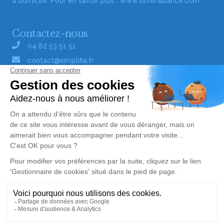
à domicile. Pour en savoir plus :
www.silveralliance.com
Contactez-nous
04 82 53 51 51
contact@simplifia.fr
Réseaux sociaux
Liens utiles
Publier un avis de décès
Signaler un abus/une erreur
Gestionnaire de cookies
Consultez nos offres d'emploi
Politique de traitement des données
© Simplifia - Tous droits réservés -
CGV
-
CGU
-