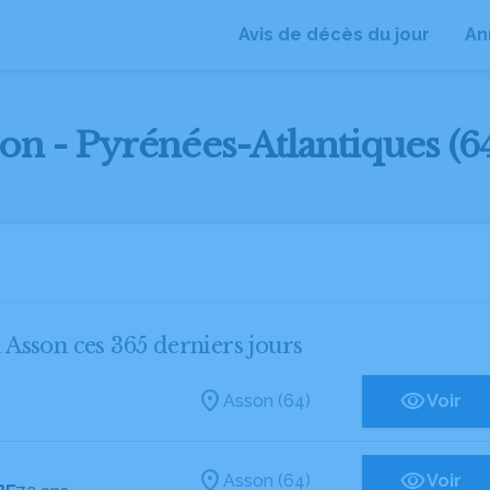
Avis de décès du jour
An
son - Pyrénées-Atlantiques (6
à Asson ces 365 derniers jours
Asson (64)
Voir
Asson (64)
Voir