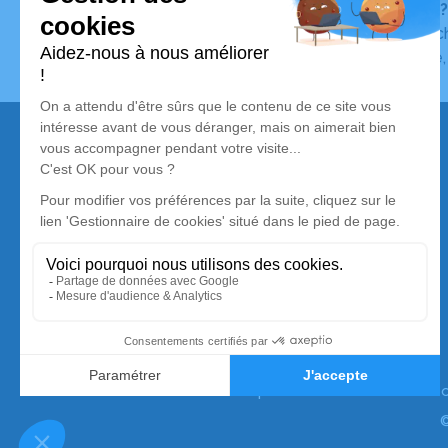
Vous ne trouvez pas l’avis de décès recherché ?
Pour affiner votre recherche, utilisez la barre de rec
Pour toute question relative au fonctionnement du sit
Nos services
Avis de décès
Liste des familles
Annuaire des pompes funèbres
Livraison de fleurs
Simplifia est membre de la Silver Alliance,
premier collectif de marques dédié au mieux vieillir
à domicile. Pour en savoir plus :
www.silveralliance.
©