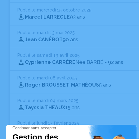
Publié le mercredi 15 octobre 2025
Marcel LARREGLE
93 ans
Publié le mardi 13 mai 2025
Jean CANÉROT
90 ans
Publié le samedi 19 avril 2025
Cyprienne CARRÈRE
Née BARBÉ
- 92 ans
Publié le mardi 08 avril 2025
Roger BROUSSET-MATHÉOU
85 ans
Publié le mardi 04 mars 2025
Tayssia THEAUX
15 ans
Publié le lundi 17 février 2025
Sylvie CANTON
Née LABORDE
- 63 ans