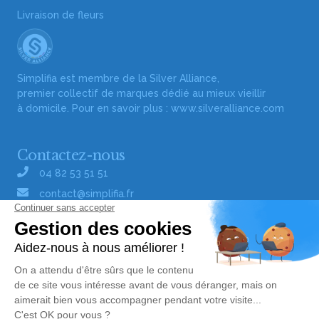
Livraison de fleurs
Simplifia est membre de la Silver Alliance,
premier collectif de marques dédié au mieux vieillir
à domicile. Pour en savoir plus :
www.silveralliance.com
Contactez-nous
04 82 53 51 51
contact@simplifia.fr
Réseaux sociaux
Liens utiles