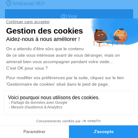
Ambazac (87)
Voir
Publié le mardi 11 mars 2025
Marie-Louise DARDANT
Née LAUDY
- 90 ans
Ambazac (87)
Voir
Publié le mercredi 05 mars 2025
Fernande MOREAU
Née RUEDA
- 85 ans
Ambazac (87)
Alerte décès 87
Voir