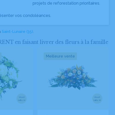
projets de reforestation prioritaires.
ésenter vos condoléances.
à
Saint-Lunaire (35)
.
en faisant livrer des fleurs à la famille
Meilleure vente
Visuel
Visuel
taille M
taille M