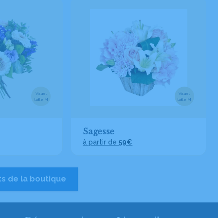
Visuel
Visuel
taille M
taille M
Sagesse
à partir de
59€
ts de la boutique