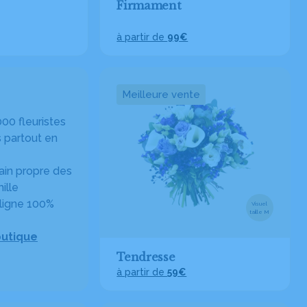
Firmament
à partir de
99€
Meilleure vente
00 fleuristes
 partout en
in propre des
ille
ligne 100%
Visuel
taille M
outique
Tendresse
à partir de
59€