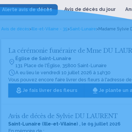
Avis de décès du jour
An
Alerte avis de décès
Avis de décès
>
Ille-et-Vilaine - 35
>
Saint-Lunaire
>
Madame Sylvie
La cérémonie funéraire de Mme DU LA
Église de Saint-Lunaire
location_on
131 Place de l'Église, 35800 Saint-Lunaire
schedule
A eu lieu le vendredi 10 juillet 2026 à 14h30
Vous pouvez encore faire livrer des fleurs à l'adresse de
local_florist
Je fais livrer des fleurs
Je plante un 
Avis de décès de Sylvie DU LAURENT
Saint-Lunaire
(
Ille-et-Vilaine
) , le 09 juillet 2026
En mémoire de :