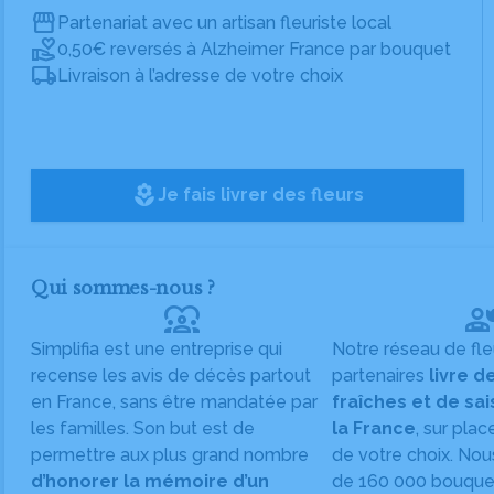
Partenariat avec un artisan fleuriste local
0,50€ reversés à Alzheimer France par bouquet
Livraison à l’adresse de votre choix
local_florist
Je fais livrer des fleurs
Qui sommes-nous ?
diversity_1
Simplifia est une entreprise qui
Notre réseau de fle
recense les avis de décès partout
partenaires
livre d
en France, sans être mandatée par
fraîches et de sa
les familles. Son but est de
la France
, sur plac
permettre aux plus grand nombre
de votre choix. Nou
d’honorer la mémoire d’un
de 160 000 bouquet