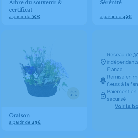
Arbre du souvenir &
Sérénité
certificat
à partir de
39€
à partir de
49€
Réseau de 30
indépendants
France
Remise en ma
fleurs à la fam
Paiement en 
Visuel
taille M
sécurisé
Voir la b
Oraison
à partir de
49€