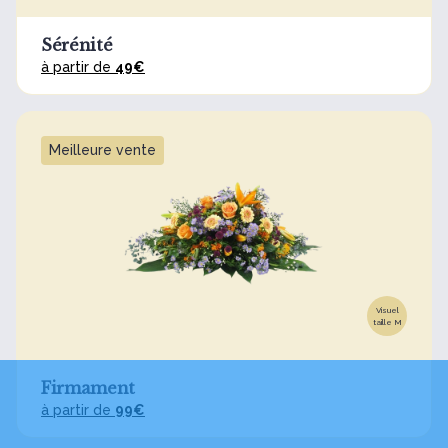
Sérénité
à partir de
49€
Meilleure vente
Visuel
taille M
Firmament
à partir de
99€