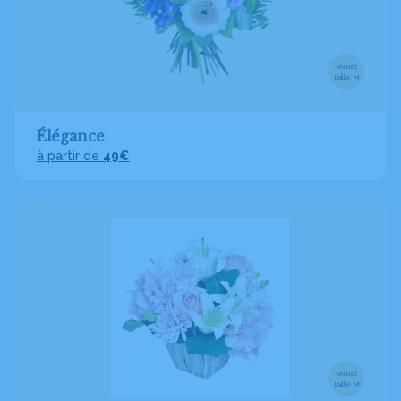
Visuel
taille M
Élégance
à partir de
49€
Visuel
taille M