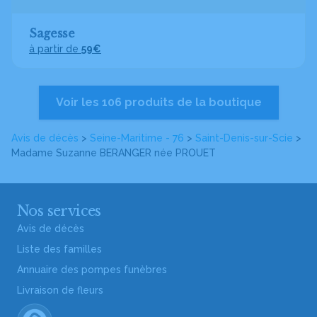
Sagesse
à partir de
59€
Voir les 106 produits de la boutique
Avis de décès
>
Seine-Maritime - 76
>
Saint-Denis-sur-Scie
>
Madame Suzanne BERANGER
née PROUET
Nos services
Avis de décès
Liste des familles
Annuaire des pompes funèbres
Livraison de fleurs