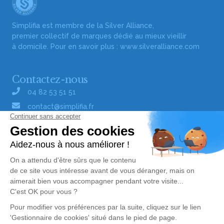
Simplifia est membre de la Silver Alliance,
premier collectif de marques dédié au mieux vieillir
à domicile. Pour en savoir plus :
www.silveralliance.com
Contactez-nous
04 82 53 51 51
contact@simplifia.fr
Réseaux sociaux
Liens utiles
Publier un avis de décès
Signaler un abus/une erreur
Gestionnaire de cookies