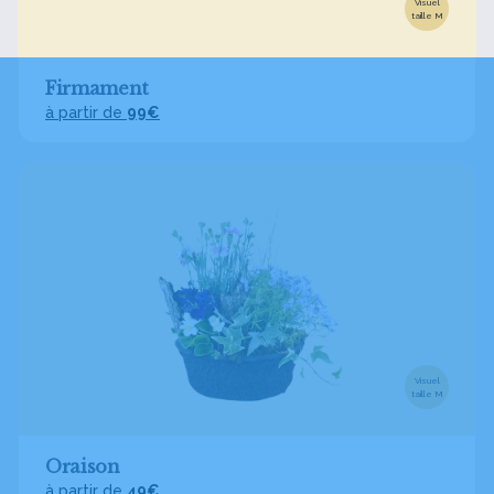
Visuel
taille M
Firmament
à partir de
99€
Visuel
taille M
Oraison
à partir de
49€