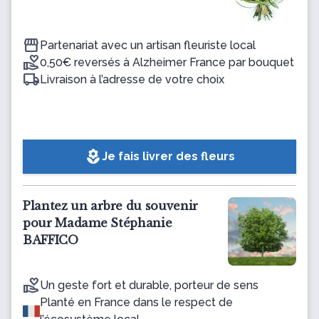
Partenariat avec un artisan fleuriste local
0,50€ reversés à Alzheimer France par bouquet
Livraison à l’adresse de votre choix
local_florist
Je fais livrer des fleurs
Plantez un arbre du souvenir
pour Madame Stéphanie
BAFFICO
Un geste fort et durable, porteur de sens
Planté en France dans le respect de