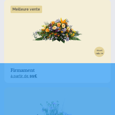
Meilleure vente
Visuel
taille M
Firmament
à partir de
99€