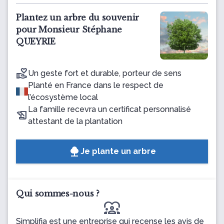
Plantez un arbre du souvenir
pour Monsieur Stéphane
QUEYRIE
Un geste fort et durable, porteur de sens
Planté en France dans le respect de
l’écosystème local
La famille recevra un certificat personnalisé
attestant de la plantation
Je plante un arbre
Qui sommes-nous ?
diversity_1
Simplifia est une entreprise qui recense les avis de