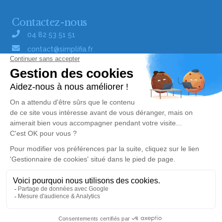
Contactez-nous
04 82 53 51 51
contact@simplifia.fr
Réseaux sociaux
Liens utiles
Publier un avis de décès
Signaler un abus/une erreur
Gestionnaire de cookies
Consultez nos offres d'emploi
Politique de traitement des données
© Simplifia - Tous droits réservés -
CGV
-
CGU
-
Mentions légales