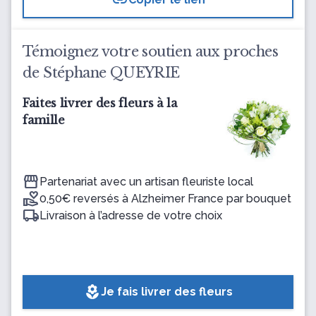
link
Témoignez votre soutien aux proches
de Stéphane QUEYRIE
Faites livrer des fleurs à la
famille
Partenariat avec un artisan fleuriste local
0,50€ reversés à Alzheimer France par bouquet
Livraison à l’adresse de votre choix
local_florist
Je fais livrer des fleurs