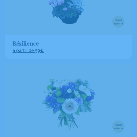
Visuel
taille M
Résilience
à partir de
59€
Visuel
taille M