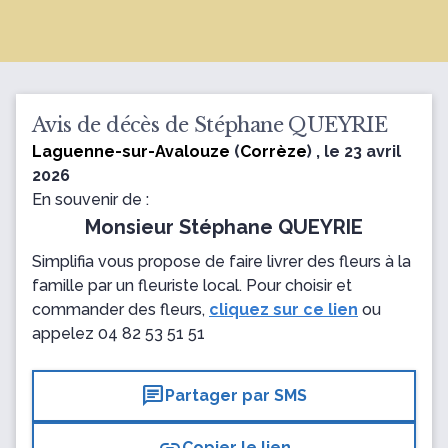
Avis de décès de Stéphane QUEYRIE
Laguenne-sur-Avalouze
(
Corrèze
) , le 23 avril
2026
En souvenir de :
Monsieur Stéphane QUEYRIE
Simplifia vous propose de faire livrer des fleurs à la
famille par un fleuriste local. Pour choisir et
commander des fleurs,
cliquez sur ce lien
ou
appelez
04 82 53 51 51
chat
Partager par SMS
Copier le lien