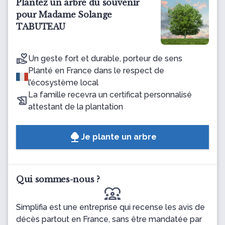
Plantez un arbre du souvenir
pour Madame Solange
TABUTEAU
Un geste fort et durable, porteur de sens
Planté en France dans le respect de
l’écosystème local
La famille recevra un certificat personnalisé
attestant de la plantation
Je plante un arbre
Qui sommes-nous ?
diversity_1
Simplifia est une entreprise qui recense les avis de
décès partout en France, sans être mandatée par