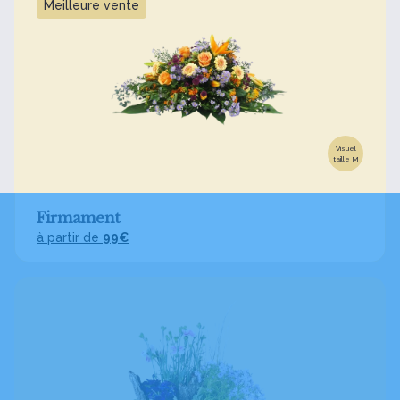
Meilleure vente
Visuel
taille M
Firmament
à partir de
99€