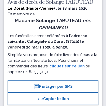
Avis de décès de Solange TABUTEAU
Le Dorat
(
Haute-Vienne
) , le 18 mars 2026
En mémoire de :
Madame Solange TABUTEAU
née
GERMANEAU
Les funérailles seront célébrées
à l'adresse
suivante : Collégiale du Dorat (87210) le
vendredi 20 mars 2026 à 09h30
.
Simplifia vous propose de faire livrer des fleurs à la
famille par un fleuriste local. Pour choisir et
commander des fleurs,
cliquez sur ce lien
ou
appelez
04 82 53 51 51
chat
Partager par SMS
link
Copier le lien