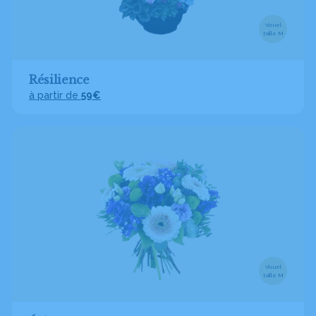
Visuel
taille M
Résilience
à partir de
59€
Visuel
taille M