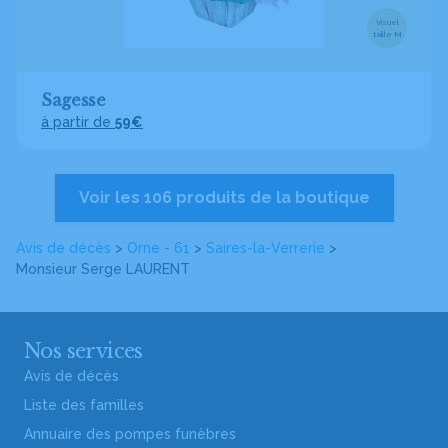
Visuel
taille M
Sagesse
à partir de
59€
Voir les 106 produits de la boutique
Avis de décès
>
Orne - 61
>
Saires-la-Verrerie
>
Monsieur Serge LAURENT
Nos services
Avis de décès
Liste des familles
Annuaire des pompes funèbres