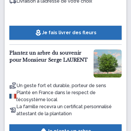
Livraison à l’adresse de votre choix
local_florist
Je fais livrer des fleurs
Plantez un arbre du souvenir
pour Monsieur Serge LAURENT
Un geste fort et durable, porteur de sens
Planté en France dans le respect de
l’écosystème local
La famille recevra un certificat personnalisé
attestant de la plantation