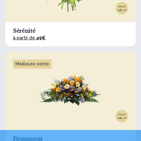
Visuel
taille M
Sérénité
à partir de
49€
Meilleure vente
Visuel
taille M
Firmament