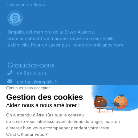
Livraison de fleurs
Simplifia est membre de la Silver Alliance,
premier collectif de marques dédié au mieux vieillir
à domicile. Pour en savoir plus :
www.silveralliance.com
Contactez-nous
04 82 53 51 51
contact@simplifia.fr
Réseaux sociaux
Liens utiles
Publier un avis de décès