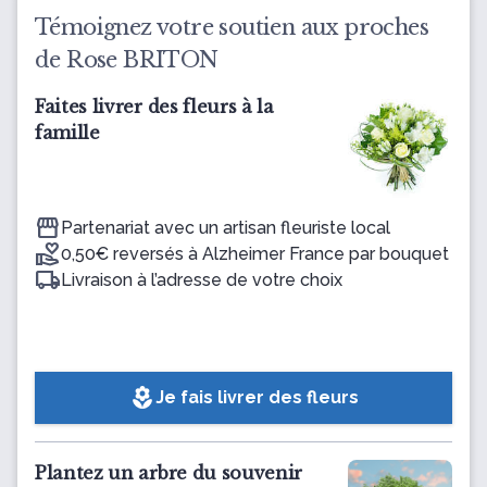
Témoignez votre soutien aux proches
de Rose BRITON
Faites livrer des fleurs à la
famille
Partenariat avec un artisan fleuriste local
0,50€ reversés à Alzheimer France par bouquet
Livraison à l’adresse de votre choix
local_florist
Je fais livrer des fleurs
Plantez un arbre du souvenir