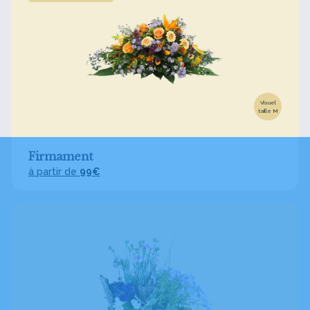
Visuel
taille M
Firmament
à partir de
99€