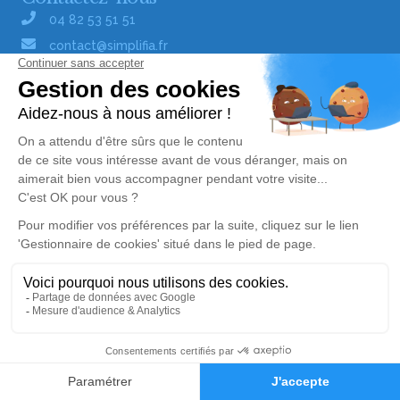
04 82 53 51 51
contact@simplifia.fr
Réseaux sociaux
Liens utiles
Publier un avis de décès
Signaler un abus/une erreur
Gestionnaire de cookies
Consultez nos offres d'emploi
Politique de traitement des données
© Simplifia - Tous droits réservés -
CGV
-
CGU
-
Mentions légales
Alerte décès