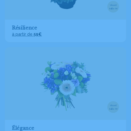
Visuel
taille M
Résilience
à partir de
59€
Visuel
taille M
Élégance