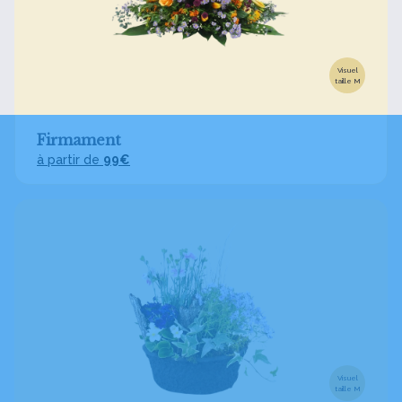
Visuel
taille M
Firmament
à partir de
99€
Visuel
taille M