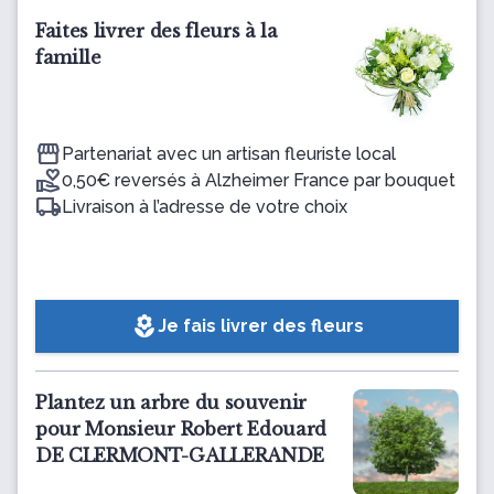
Faites livrer des fleurs à la
famille
Partenariat avec un artisan fleuriste local
0,50€ reversés à Alzheimer France par bouquet
Livraison à l’adresse de votre choix
local_florist
Je fais livrer des fleurs
Plantez un arbre du souvenir
pour Monsieur Robert Edouard
DE CLERMONT-GALLERANDE