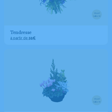
Visuel
taille M
Tendresse
à partir de
59€
Visuel
taille M