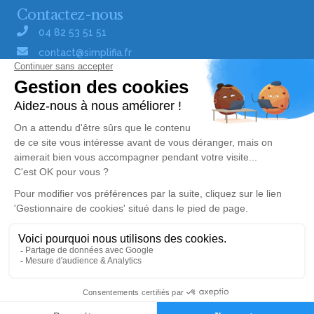
Contactez-nous
04 82 53 51 51
contact@simplifia.fr
Réseaux sociaux
Liens utiles
Publier un avis de décès
Signaler un abus/une erreur
Gestionnaire de cookies
Consultez nos offres d'emploi
Politique de traitement des données
© Simplifia - Tous droits réservés -
CGV
-
CGU
-
Mentions légales
Alerte décès