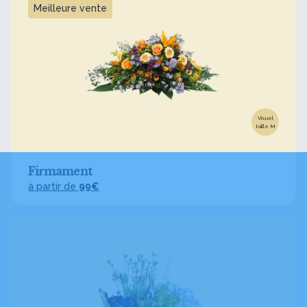
Meilleure vente
Visuel
taille M
Firmament
à partir de
99€