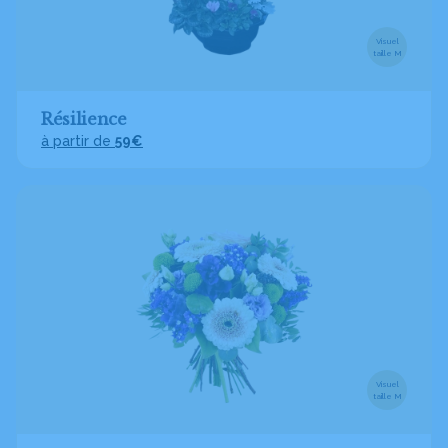
Visuel
taille M
Résilience
à partir de
59€
Visuel
taille M