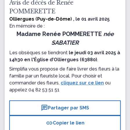
Avis de décès de Renée
POMMERETTE
Olliergues
(
Puy-de-Dôme
) , le 01 avril 2025
En mémoire de :
Madame Renée POMMERETTE
née
SABATIER
Les obsèques se tiendront
le jeudi 03 avril 2025 à
14h30 en l'Église d’Olliergues (63880)
.
Simplifia vous propose de faire livrer des fleurs à la
famille par un fleuriste local. Pour choisir et
commander des fleurs,
cliquez sur ce lien
ou
appelez
04 82 53 51 51
chat
Partager par SMS
link
Copier le lien