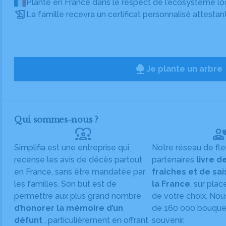
Planté en France dans le respect de l’écosystème lo
La famille recevra un certificat personnalisé attestan
Je plante un arbre
Qui sommes-nous ?
diversity_1
Simplifia est une entreprise qui
Notre réseau de fle
recense les avis de décès partout
partenaires
livre d
en France, sans être mandatée par
fraîches et de sa
les familles. Son but est de
la France
, sur plac
permettre aux plus grand nombre
de votre choix. Nou
d’honorer la mémoire d’un
de 160 000 bouquet
défunt
, particulièrement en offrant
souvenir.