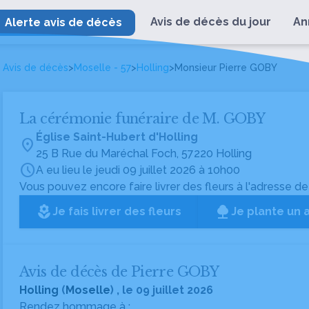
Avis de décès du jour
An
Alerte avis de décès
Avis de décès
>
Moselle - 57
>
Holling
>
Monsieur Pierre GOBY
La cérémonie funéraire de M. GOBY
Église Saint-Hubert d'Holling
location_on
25 B Rue du Maréchal Foch, 57220 Holling
schedule
A eu lieu le jeudi 09 juillet 2026 à 10h00
Vous pouvez encore faire livrer des fleurs à l'adresse de
local_florist
Je fais livrer des fleurs
Je plante un 
Avis de décès de Pierre GOBY
Holling
(
Moselle
) , le 09 juillet 2026
Rendez hommage à :