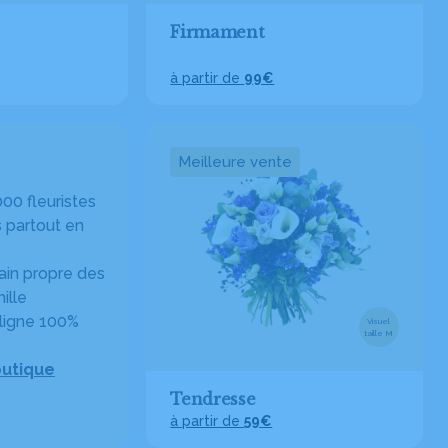
Firmament
à partir de
99€
Meilleure vente
00 fleuristes
 partout en
in propre des
ille
ligne 100%
Visuel
taille M
outique
Tendresse
à partir de
59€