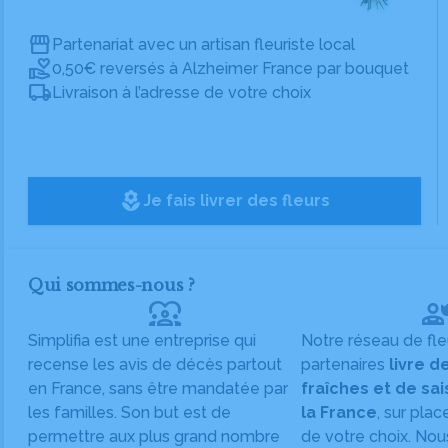
Partenariat avec un artisan fleuriste local
0,50€ reversés à Alzheimer France par bouquet
Livraison à l’adresse de votre choix
local_florist
Je fais livrer des fleurs
Qui sommes-nous ?
diversity_1
Simplifia est une entreprise qui
Notre réseau de fle
recense les avis de décès partout
partenaires
livre d
en France, sans être mandatée par
fraîches et de sa
les familles. Son but est de
la France
, sur plac
permettre aux plus grand nombre
de votre choix. Nou