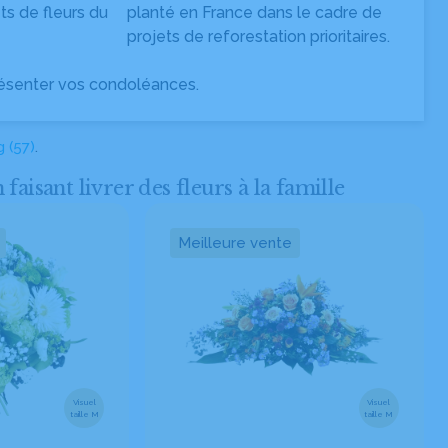
s de fleurs du
planté en France dans le cadre de
projets de reforestation prioritaires.
ésenter vos condoléances.
g (57)
.
sant livrer des fleurs à la famille
Meilleure vente
Visuel
Visuel
taille M
taille M