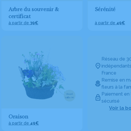
Arbre du souvenir &
Sérénité
certificat
à partir de
39€
à partir de
49€
Réseau de 30
indépendants
France
Remise en ma
fleurs à la fam
Paiement en 
Visuel
taille M
sécurisé
Voir la b
Oraison
à partir de
49€