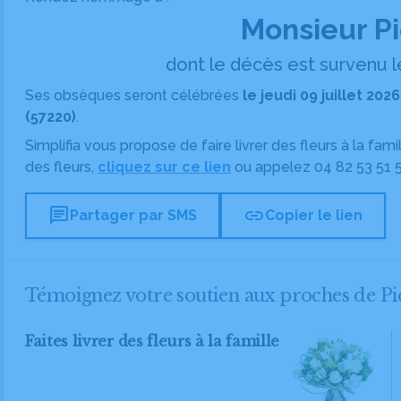
Monsieur P
dont le décès est survenu le
Ses obsèques seront célébrées
le jeudi 09 juillet 202
(57220)
.
Simplifia vous propose de faire livrer des fleurs à la fam
des fleurs,
cliquez sur ce lien
ou appelez
04 82 53 51 
chat
link
Partager par SMS
Copier le lien
Témoignez votre soutien aux proches de P
Faites livrer des fleurs à la famille