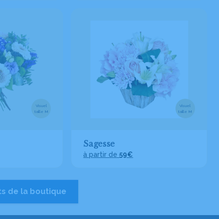
Visuel
Visuel
taille M
taille M
Sagesse
à partir de
59€
ts de la boutique