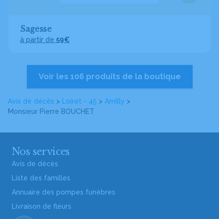
Sagesse
à partir de
59€
Voir les 106 produits de la boutique
Avis de décès
>
Loiret - 45
>
Amilly
>
Monsieur Pierre BOUCHET
Nos services
Avis de décès
Liste des familles
Annuaire des pompes funèbres
Livraison de fleurs