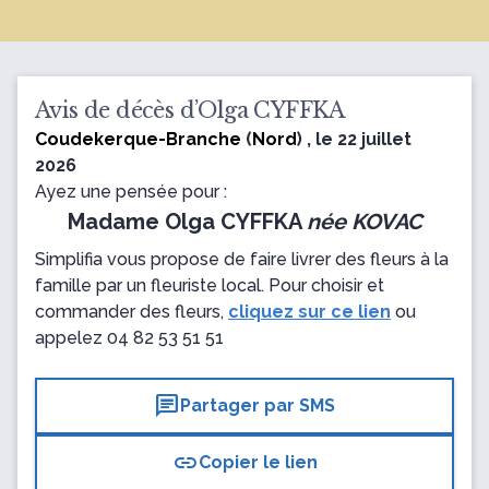
Avis de décès d’Olga CYFFKA
Coudekerque-Branche
(
Nord
) , le 22 juillet
2026
Ayez une pensée pour :
Madame Olga CYFFKA
née KOVAC
Simplifia vous propose de faire livrer des fleurs à la
famille par un fleuriste local. Pour choisir et
commander des fleurs,
cliquez sur ce lien
ou
appelez
04 82 53 51 51
chat
Partager par SMS
link
Copier le lien