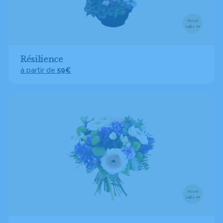
Visuel
taille M
Résilience
à partir de
59€
Visuel
taille M