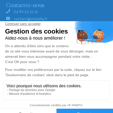
Contactez-nous
04 82 53 51 51
contact@simplifia.fr
Réseaux sociaux
Liens utiles
Publier un avis de décès
Signaler un abus/une erreur
Gestionnaire de cookies
Consultez nos offres d'emploi
Politique de traitement des données
© Simplifia - Tous droits réservés -
CGV
-
CGU
-
Mentions légales
Alerte décès