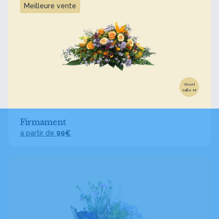
Meilleure vente
Visuel
taille M
Firmament
à partir de
99€