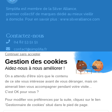
Simplifia est membre de la Silver Alliance,
premier collectif de marques dédié au mieux vieillir
à domicile. Pour en savoir plus :
www.silveralliance.com
Contactez-nous
04 82 53 51 51
contact@simplifia.fr
Réseaux sociaux
Liens utiles
Publier un avis de décès
Signaler un abus/une erreur
Gestionnaire de cookies