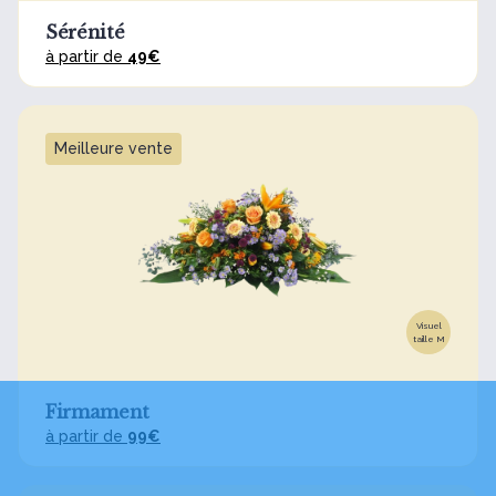
Sérénité
à partir de
49€
Meilleure vente
Visuel
taille M
Firmament
à partir de
99€