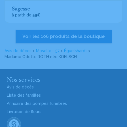
Sagesse
à partir de
59€
Voir les 106 produits de la boutique
Avis de décès
>
Moselle - 57
>
Éguelshardt
>
Madame Odette ROTH
née KOELSCH
Nos services
Avis de décès
Liste des familles
Annuaire des pompes funèbres
Livraison de fleurs