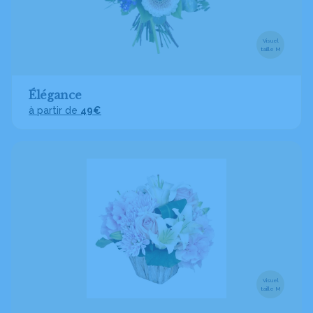
Visuel
taille M
Élégance
à partir de
49€
Visuel
taille M