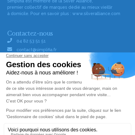
Simplifia est membre de la Silver Alliance,
premier collectif de marques dédié au mieux vieillir
à domicile. Pour en savoir plus :
www.silveralliance.com
Contactez-nous
04 82 53 51 51
contact@simplifia.fr
Réseaux sociaux
Liens utiles
Publier un avis de décès
Signaler un abus/une erreur
Gestionnaire de cookies
Consultez nos offres d'emploi