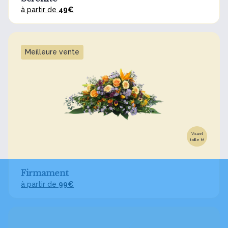
à partir de
49€
Meilleure vente
Visuel
taille M
Firmament
à partir de
99€