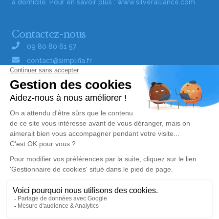
à domicile. Pour en savoir plus :
www.silveralliance.com
Contactez-nous
09 80 80 61 57
contact@simplifia.fr
Réseaux sociaux
Liens utiles
Publier un avis de décès
Signaler un abus/une erreur
Gestionnaire de cookies
Consultez nos offres d'emploi
Politique de traitement des données
© Simplifia - Tous droits réservés -
CGV
-
CGU
-