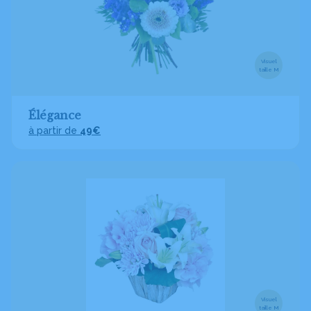
Visuel
taille M
Élégance
à partir de
49€
Visuel
taille M