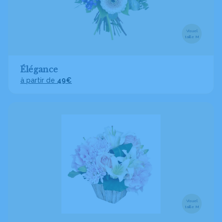
Visuel
taille M
Élégance
à partir de
49€
Visuel
taille M