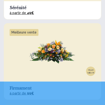
Sérénité
à partir de
49€
Meilleure vente
Visuel
taille M
Firmament
à partir de
99€