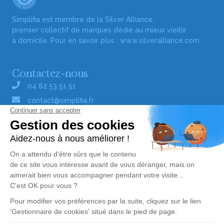
Simplifia est membre de la Silver Alliance,
premier collectif de marques dédié au mieux vieillir
à domicile. Pour en savoir plus :
www.silveralliance.com
Contactez-nous
04 82 53 51 51
contact@simplifia.fr
Réseaux sociaux
Liens utiles
Publier un avis de décès
Signaler un abus/une erreur
Gestionnaire de cookies