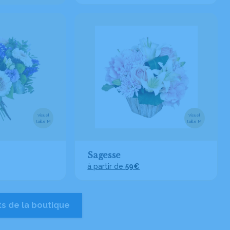
Visuel
Visuel
taille M
taille M
Sagesse
à partir de
59€
ts de la boutique