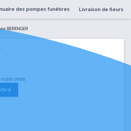
nuaire des pompes funèbres
Livraison de fleurs
née BERENGER
T
 votre choix.
arbre