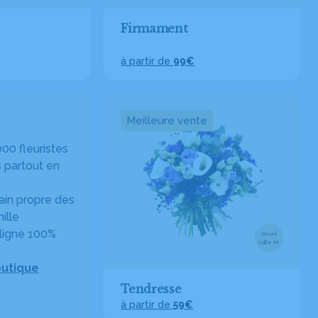
Firmament
à partir de
99€
Meilleure vente
00 fleuristes
 partout en
in propre des
ille
ligne 100%
Visuel
taille M
outique
Tendresse
à partir de
59€