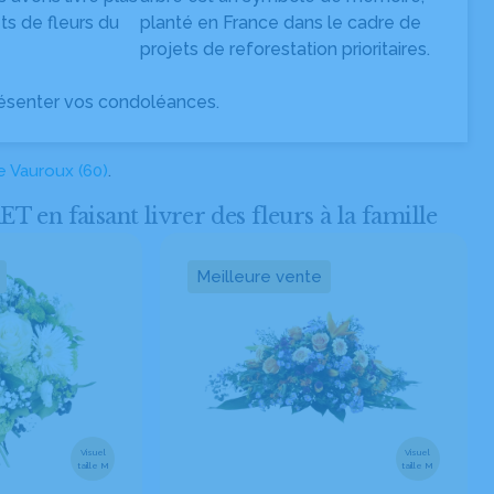
s de fleurs du
planté en France dans le cadre de
projets de reforestation prioritaires.
ésenter vos condoléances.
e Vauroux (60)
.
 faisant livrer des fleurs à la famille
Meilleure vente
Visuel
Visuel
taille M
taille M