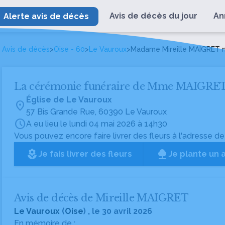
Avis de décès du jour
An
Alerte avis de décès
Avis de décès
>
Oise - 60
>
Le Vauroux
>
Madame Mireille MAIGRET
La cérémonie funéraire de Mme MAIGRE
Église de Le Vauroux
location_on
57 Bis Grande Rue, 60390 Le Vauroux
schedule
A eu lieu le lundi 04 mai 2026 à 14h30
Vous pouvez encore faire livrer des fleurs à l'adresse de
local_florist
Je fais livrer des fleurs
Je plante un 
Avis de décès de Mireille MAIGRET
Le Vauroux
(
Oise
) , le 30 avril 2026
En mémoire de :