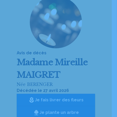
Avis de décès
Madame
Mireille
MAIGRET
Née BERENGER
Décédée le 27 avril 2026
local_florist
Je fais livrer des fleurs
Je plante un arbre