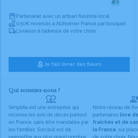
Partenariat avec un artisan fleuriste local
0,50€ reversés à Alzheimer France par bouquet
Livraison à l’adresse de votre choix
local_florist
Je fais livrer des fleurs
Qui sommes-nous ?
diversity_1
Simplifia est une entreprise qui
Notre réseau de fle
recense les avis de décès partout
partenaires
livre d
en France, sans être mandatée par
fraîches et de sa
les familles. Son but est de
la France
, sur plac
permettre aux plus grand nombre
de votre choix. Nou