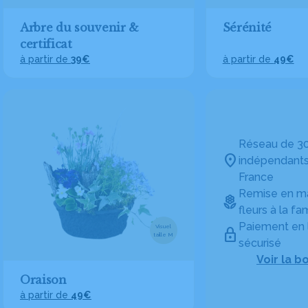
Arbre du souvenir &
Sérénité
certificat
à partir de
39€
à partir de
49€
Réseau de 30
indépendants
France
Remise en ma
fleurs à la fam
Paiement en 
Visuel
taille M
sécurisé
Voir la b
Oraison
à partir de
49€