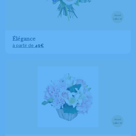
Visuel
taille M
Élégance
à partir de
49€
Visuel
taille M