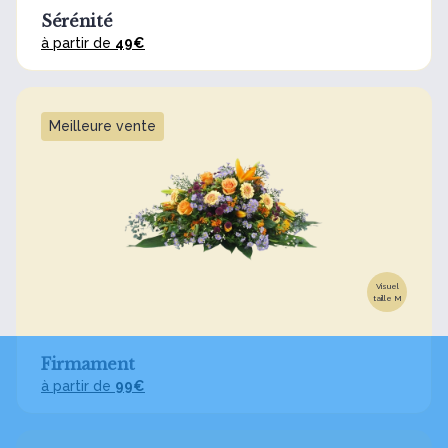
Sérénité
à partir de
49€
Meilleure vente
Visuel
taille M
Firmament
à partir de
99€