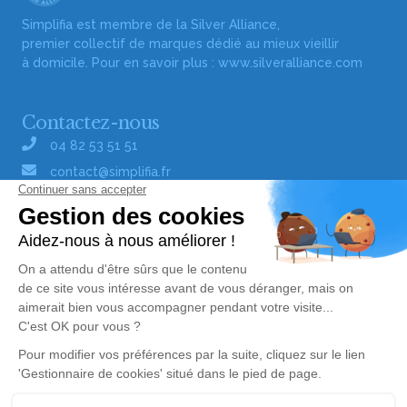
Simplifia est membre de la Silver Alliance,
premier collectif de marques dédié au mieux vieillir
à domicile. Pour en savoir plus :
www.silveralliance.com
Contactez-nous
04 82 53 51 51
contact@simplifia.fr
Réseaux sociaux
Liens utiles
Publier un avis de décès
Signaler un abus/une erreur
Gestionnaire de cookies